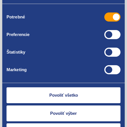
doplnkové informácie:
Výber
Ponuka použité pneumatiky. Možnosť objednať iba
Potrebné
súhlasu
množstvo, ktoré je aktuálne skladom. Objednávky s
väčším počtom pneumatík, než je aktuálna ponuka na
e-shope, budú stornované.
Preferencie
Stav pneumatiky je určený hĺbkou dezénu v mm a
rokom výroby DOT – štvormiestny kód označuje
Štatistiky
mesiac a rok výroby pneumatiky. Označenie DOT 1010
značí 10 mesiac roku 2010.
Marketing
Použiteľné pre vozidlá
Povoliť všetko
Povoliť výber
Za kvalitu ručíme!