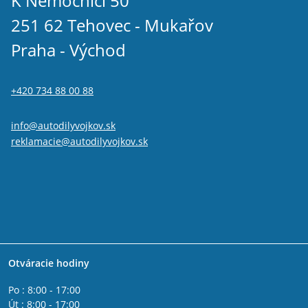
K Nemocnici 50
251 62 Tehovec - Mukařov
Praha - Východ
+420 734 88 00 88
info@autodilyvojkov.sk
reklamacie@autodilyvojkov.sk
Otváracie hodiny
Po : 8:00 - 17:00
Út : 8:00 - 17:00