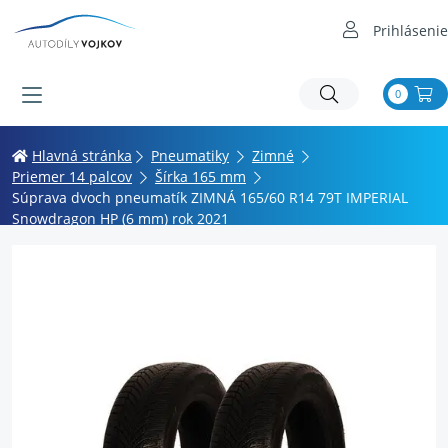
Prihlásenie
0
Hlavná stránka
Pneumatiky
Zimné
Priemer 14 palcov
Šírka 165 mm
Súprava dvoch pneumatík ZIMNÁ 165/60 R14 79T IMPERIAL
Snowdragon HP (6 mm) rok 2021