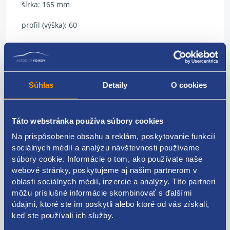
šírka: 165 mm
profil (výška): 60
priemer: 14 palcov
index rýchlosti: T
Súhlas
Detaily
O cookies
index nosnosti: 79
prevedenie: osobné
Táto webstránka používa súbory cookies
typ: zimné
Na prispôsobenie obsahu a reklám, poskytovanie funkcií
sociálnych médií a analýzu návštevnosti používame
model: Snowdragon HP
súbory cookie. Informácie o tom, ako používate naše
výrobca: IMPERIAL
webové stránky, poskytujeme aj našim partnerom v
oblasti sociálnych médií, inzercie a analýzy. Títo partneri
DOT: rok 2021
môžu príslušné informácie skombinovať s ďalšími
údajmi, ktoré ste im poskytli alebo ktoré od vás získali,
hĺbka dezénu: 6 mm
keď ste používali ich služby.