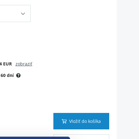
4 EUR
zobraziť
:
60 dní
Vložiť do košíka