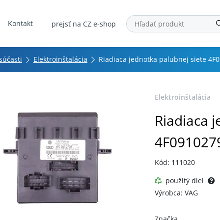
Kontakt
prejsť na CZ e-shop
 súčasti
Elektroinštalácia
Riadiaca jednotka palubnej siete 4F
Elektroinštalácia
Riadiaca j
4F091027
Kód: 111020
použitý diel
Výrobca: VAG
Značka