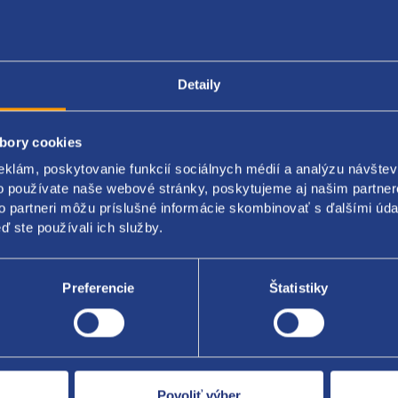
Detaily
Popis produktu
Kódy produktov
bory cookies
eklám, poskytovanie funkcií sociálnych médií a analýzu návšte
aca jednotka palubnej siete
o používate naše webové stránky, poskytujeme aj našim partner
to partneri môžu príslušné informácie skombinovať s ďalšími údaj
riginál: 4F0910279B
ď ste používali ich služby.
Preferencie
Štatistiky
Za kvalitu ručí
Povoliť výber