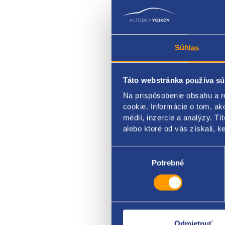
Súhlas
Táto webstránka používa sú
Na prispôsobenie obsahu a r
Riadi
cookie. Informácie o tom, ak
médií, inzercie a analýzy. Tí
VAG o
alebo ktoré od vás získali, ke
Výber
súhlasu
Potrebné
Odmietnuť