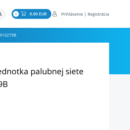
0.00 EUR
Prihlásenie | Registrácia
0
0910279B
ednotka palubnej siete
9B