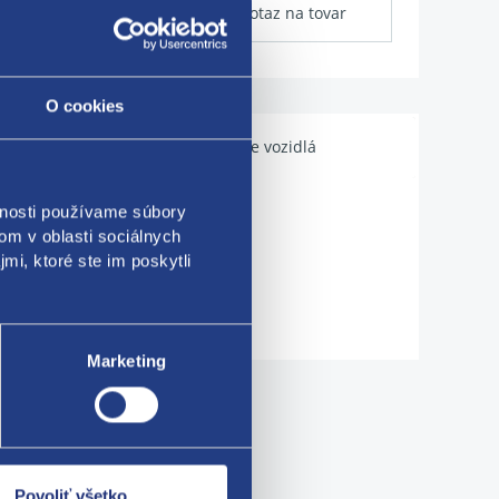
Dotaz na tovar
O cookies
Použiteľné pre vozidlá
vnosti používame súbory
om v oblasti sociálnych
mi, ktoré ste im poskytli
Marketing
me!
Povoliť všetko