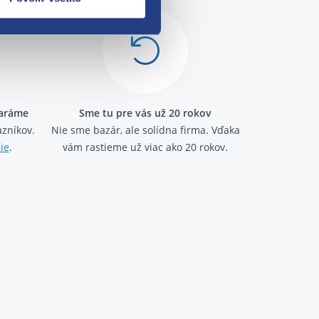
taráme
Sme tu pre vás už 20 rokov
zníkov.
Nie sme bazár, ale solídna firma.
Vďaka
ie
.
vám rastieme už viac ako 20 rokov.