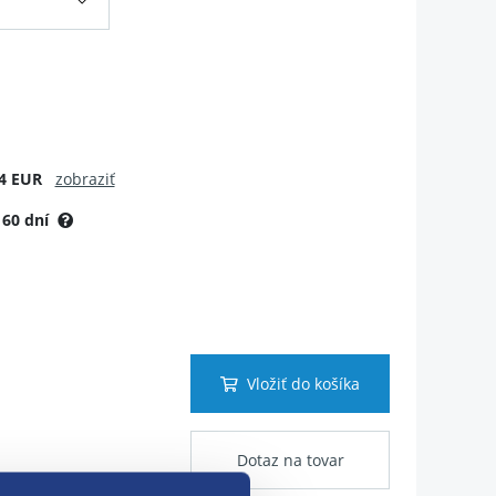
4 EUR
zobraziť
:
60 dní
Vložiť do košíka
Dotaz na tovar