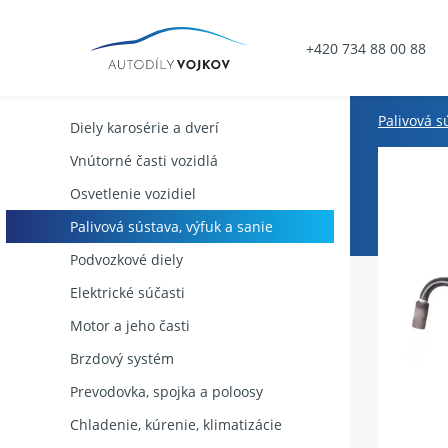
+420 734 88 00 88
Palivová s
Diely karosérie a dverí
Vnútorné časti vozidlá
Osvetlenie vozidiel
Palivová sústava, výfuk a sanie
Podvozkové diely
Elektrické súčasti
Motor a jeho časti
Brzdový systém
Prevodovka, spojka a poloosy
Chladenie, kúrenie, klimatizácie