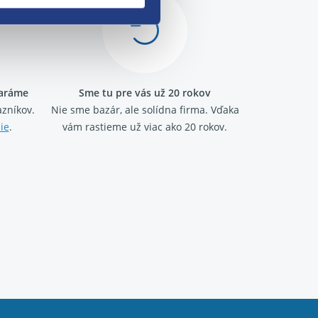
taráme
Sme tu pre vás už 20 rokov
zníkov.
Nie sme bazár, ale solídna firma.
Vďaka
ie
.
vám rastieme už viac ako 20 rokov.