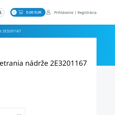
0.00 EUR
Prihlásenie | Registrácia
0
že 2E3201167
etrania nádrže 2E3201167