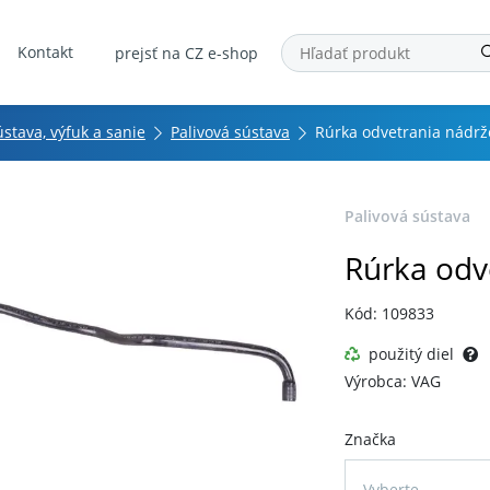
Kontakt
prejsť na CZ e-shop
ústava, výfuk a sanie
Palivová sústava
Rúrka odvetrania nádr
Palivová sústava
Rúrka odv
Kód: 109833
použitý diel
Výrobca: VAG
Značka
Vyberte