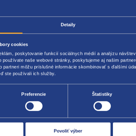
Detaily
Popis produktu
Kódy produktov
bory cookies
 odvetrania nádrže
eklám, poskytovanie funkcií sociálnych médií a analýzu návšte
o používate naše webové stránky, poskytujeme aj našim partner
riginál: 2E3201167
to partneri môžu príslušné informácie skombinovať s ďalšími údaj
edes Benz: A9064762301
ď ste používali ich služby.
Preferencie
Štatistiky
Za kvalitu ručí
Povoliť výber