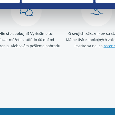
Nie ste spokojní? Vyriešime to!
O svojich zákazníkov sa s
Tovar môžete vrátiť do 60 dní od
Máme tisíce spokojných záka
penia. Alebo vám pošleme náhradu.
Pozrite sa na ich
recenz