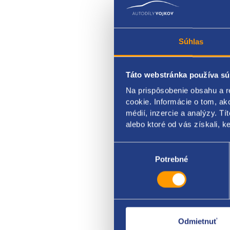
Súhlas
Táto webstránka používa sú
rúrka
Na prispôsobenie obsahu a r
cookie. Informácie o tom, ak
VAG o
médií, inzercie a analýzy. Tí
Merc
alebo ktoré od vás získali, ke
Výber
súhlasu
Potrebné
Odmietnuť