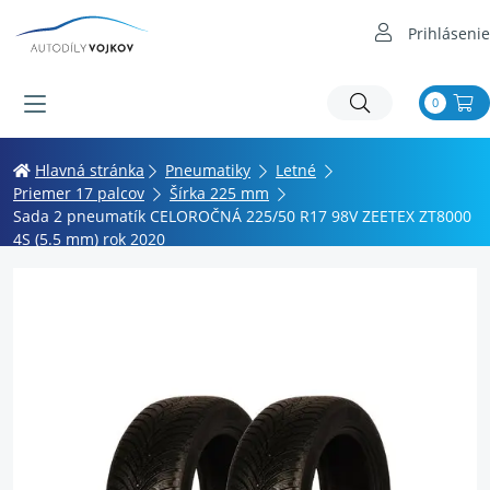
Prihlásenie
0
Hlavná stránka
Pneumatiky
Letné
Priemer 17 palcov
Šírka 225 mm
Sada 2 pneumatík CELOROČNÁ 225/50 R17 98V ZEETEX ZT8000
4S (5.5 mm) rok 2020