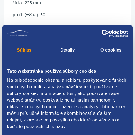
šírka: 225 mm
profil (výška): 50
priemer: 17 palcov
index rýchlosti: V
Súhlas
Detaily
O cookies
index nosnosti: 98
prevedenie: osobné
Táto webstránka používa súbory cookies
typ: ZIMNÉ
Na prispôsobenie obsahu a reklám, poskytovanie funkcií
sociálnych médií a analýzu návštevnosti používame
model: ZT8000 4S
súbory cookie. Informácie o tom, ako používate naše
výrobca: ZEETEX
webové stránky, poskytujeme aj našim partnerom v
oblasti sociálnych médií, inzercie a analýzy. Títo partneri
DOT: rok 2020
môžu príslušné informácie skombinovať s ďalšími
údajmi, ktoré ste im poskytli alebo ktoré od vás získali,
hĺbka dezénu: 6 mm
keď ste používali ich služby.