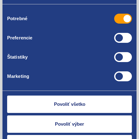
doplnkové informácie:
Výber
Ponuka použité pneumatiky. Možnosť objednať iba
Potrebné
súhlasu
množstvo, ktoré je aktuálne skladom. Objednávky s
väčším počtom pneumatík, než je aktuálna ponuka na
e-shope, budú stornované.
Preferencie
Stav pneumatiky je určený hĺbkou dezénu v mm a
rokom výroby DOT – štvormiestny kód označuje
Štatistiky
mesiac a rok výroby pneumatiky. Označenie DOT 1010
značí 10 mesiac roku 2010.
Marketing
Použiteľné pre vozidlá
Povoliť všetko
Povoliť výber
Za kvalitu ručíme!