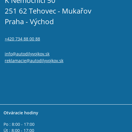
K Nemocnici 50
251 62 Tehovec - Mukařov
Praha - Východ
+420 734 88 00 88
info@autodilyvojkov.sk
reklamacie@autodilyvojkov.sk
Otváracie hodiny
Po : 8:00 - 17:00
Út : 8:00 - 17:00