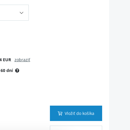
4 EUR
zobraziť
:
60 dní
Vložiť do košíka