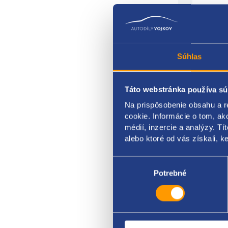
Súhlas
Táto webstránka používa sú
Na prispôsobenie obsahu a r
Teles
cookie. Informácie o tom, ak
Mater
médií, inzercie a analýzy. Tí
alebo ktoré od vás získali, ke
FORD
Výber
súhlasu
Potrebné