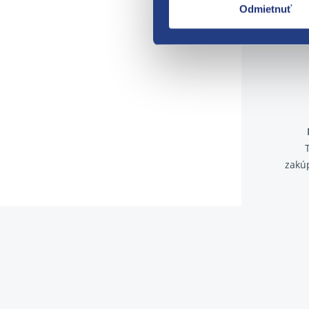
Odmietnuť
zakú