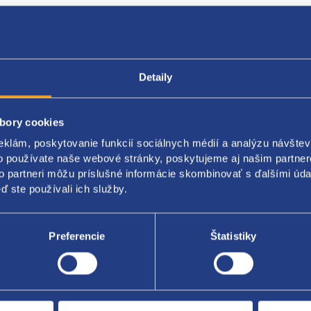
Detaily
Popis produktu
Kódy produktov
bory cookies
eklám, poskytovanie funkcií sociálnych médií a analýzu návšte
o termostatu- výpusť vody ( príruba chladiacej kvapaliny)
o používate naše webové stránky, poskytujeme aj našim partner
iál: plast
to partneri môžu príslušné informácie skombinovať s ďalšími údaj
ď ste používali ich služby.
 originál: 7M5G-8K556-AC 1531004
Preferencie
Štatistiky
Za kvalitu ručí