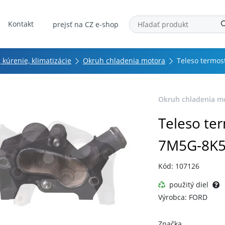
Kontakt
prejsť na CZ e-shop
 kúrenie, klimatizácie
Okruh chladenia motora
Teleso termos
Okruh chladenia m
Teleso te
7M5G-8K5
Kód: 107126
použitý diel
Výrobca: FORD
Značka