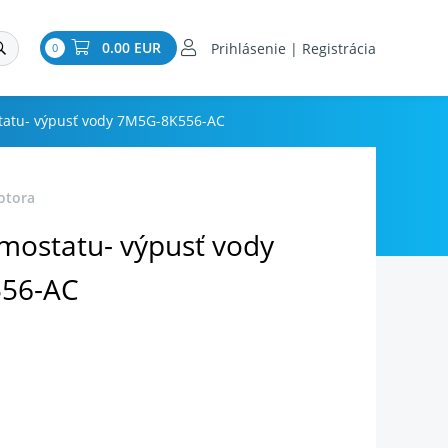
0.00 EUR
Prihlásenie | Registrácia
0
tatu- výpusť vody 7M5G-8K556-AC
otora
rmostatu- výpusť vody
56-AC