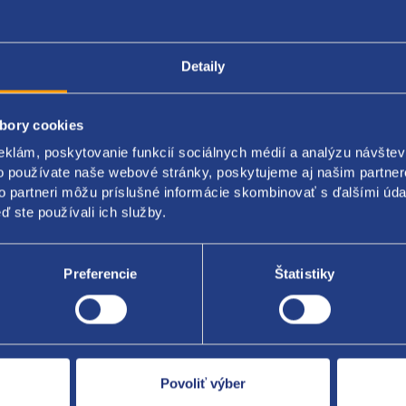
Detaily
Popis produktu
Kódy produktov
bory cookies
sedadla
eklám, poskytovanie funkcií sociálnych médií a analýzu návšte
o používate naše webové stránky, poskytujeme aj našim partner
 original: 60911855 60911830 60911855 60911969
to partneri môžu príslušné informácie skombinovať s ďalšími údaj
ď ste používali ich služby.
Preferencie
Štatistiky
Za kvalitu ručí
Povoliť výber