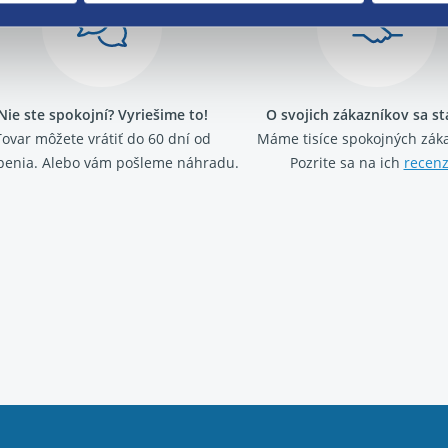
Nie ste spokojní? Vyriešime to!
O svojich zákazníkov sa s
Tovar môžete vrátiť do 60 dní od
Máme tisíce spokojných záka
penia. Alebo vám pošleme náhradu.
Pozrite sa na ich
recenz