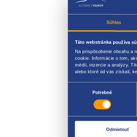
Súhlas
Táto webstránka používa sú
Rám 
Na prispôsobenie obsahu a r
cookie. Informácie o tom, ak
FIAT
médií, inzercie a analýzy. Tí
alebo ktoré od vás získali, ke
Výber
súhlasu
Potrebné
Odmietnuť