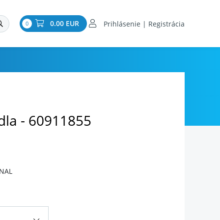
0.00 EUR
Prihlásenie | Registrácia
0
la - 60911855
INAL