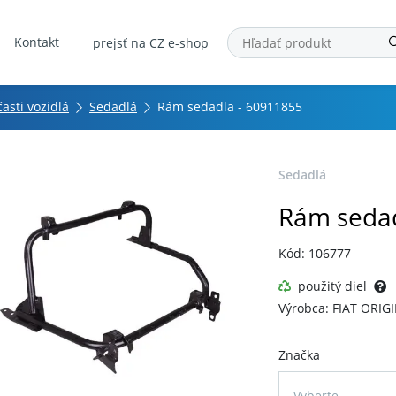
Kontakt
prejsť na CZ e-shop
asti vozidlá
Sedadlá
Rám sedadla - 60911855
Sedadlá
Rám sedad
Kód: 106777
použitý diel
Výrobca: FIAT ORIG
Značka
Vyberte