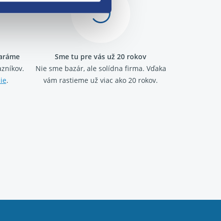
taráme
Sme tu pre vás už 20 rokov
zníkov.
Nie sme bazár, ale solídna firma.
Vďaka
ie
.
vám rastieme už viac ako 20 rokov.