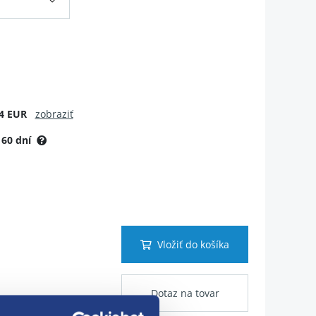
4 EUR
zobraziť
:
60 dní
Vložiť do košíka
Dotaz na tovar