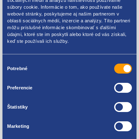
sociálnych médií a analýzu návštevnosti používame
súbory cookie. Informácie o tom, ako používate naše
webové stránky, poskytujeme aj našim partnerom v
oblasti sociálnych médií, inzercie a analýzy. Títo partneri
môžu príslušné informácie skombinovať s ďalšími
Kódy produktov
údajmi, ktoré ste im poskytli alebo ktoré od vás získali,
keď ste používali ich služby.
4M51-13D734-BC37QC 1543356
Výber
Použiteľné pre vozidlá
Potrebné
súhlasu
Ford Focus II 2004 - 2011
Preferencie
Za kvalitu ručíme!
Štatistiky
Marketing