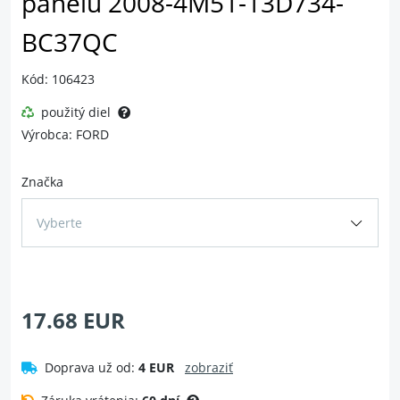
panelu 2008-4M51-13D734-
BC37QC
Kód: 106423
použitý diel
Výrobca: FORD
Značka
Vyberte
17.68 EUR
Doprava už od:
4 EUR
zobraziť