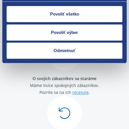
Povoliť všetko
Nie ste spokojní? Vyriešime to!
Tovar môžete vrátiť do 60 dní od
zakúpenia. Alebo vám pošleme náhradu.
Povoliť výber
Odmietnuť
O svojich zákazníkov sa staráme
Máme tisíce spokojných zákazníkov.
Pozrite sa na ich
recenzie
.