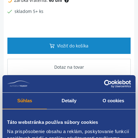
Záruka vrátenia:
60 dní
skladom 5+ ks
Vložiť do košíka
Dotaz na tovar
Popis produktu
Súhlas
Detaily
O cookies
Rámček tlačidiel stredového panelu
Táto webstránka používa súbory cookies
Pre vozidlá vyrobené od roku 12/2007
Na prispôsobenie obsahu a reklám, poskytovanie funkcií
FORD originálne číslo: 4M51-13D734-BC37QC 1543356