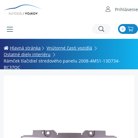
Prihlásenie
0
Hlavná stránka
Vnútorné časti vozidlá
Ostatné diely interiéru
Rámček tlačidiel stredového panelu 2008-4M51-13D734-
BC37QC