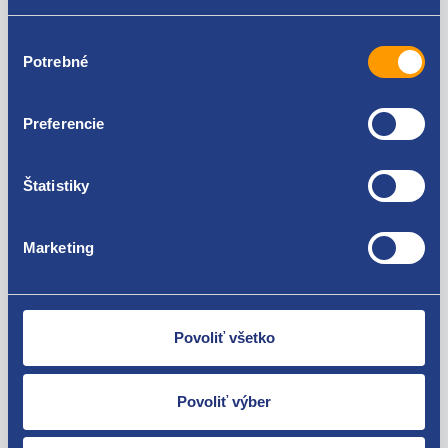
doplnkové informácie:
Výber
Ponuka použité pneumatiky. Možnosť objednať iba
Potrebné
súhlasu
množstvo, ktoré je aktuálne skladom. Objednávky s
väčším počtom pneumatík, než je aktuálna ponuka na
e-shope, budú stornované.
Preferencie
Stav pneumatiky je určený hĺbkou dezénu v mm a
rokom výroby DOT – štvormiestny kód označuje
Štatistiky
týždeň a rok výroby pneumatiky. Označenie DOT 1010
značí 10 týždeň roku 2010.
Marketing
Použiteľné pre vozidlá
Povoliť všetko
Povoliť výber
Za kvalitu ručíme!