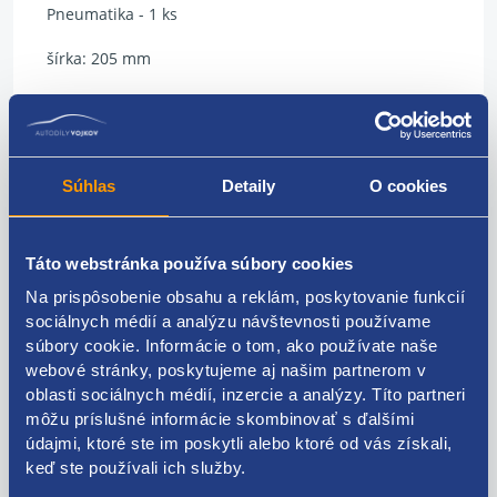
Pneumatika - 1 ks
šírka: 205 mm
profil (výška): 65
priemer: 16 palcov
Súhlas
Detaily
O cookies
prevedenie: úžitkové (C)
rýchlostný index: 107/105R
Táto webstránka používa súbory cookies
typ: ZIMNÉ
Na prispôsobenie obsahu a reklám, poskytovanie funkcií
sociálnych médií a analýzu návštevnosti používame
model: VanContact 4Season
súbory cookie. Informácie o tom, ako používate naše
výrobca: CONTINENTAL
webové stránky, poskytujeme aj našim partnerom v
oblasti sociálnych médií, inzercie a analýzy. Títo partneri
DOT: rok 2022
môžu príslušné informácie skombinovať s ďalšími
údajmi, ktoré ste im poskytli alebo ktoré od vás získali,
hĺbka dezénu: 7 mm
keď ste používali ich služby.