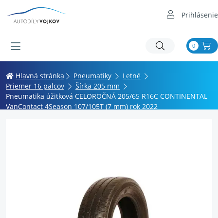
Prihlásenie
0
Hlavná stránka
Pneumatiky
Letné
Priemer 16 palcov
Šírka 205 mm
Pneumatika úžitková CELOROČNÁ 205/65 R16C CONTINENTAL
VanContact 4Season 107/105T (7 mm) rok 2022