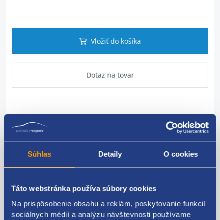
Vložiť do košíka
Dotaz na tovar
Popis produktu
Okno
Súhlas
Detaily
O cookies
umiestnenie: zadné
strana: pravá
Táto webstránka používa súbory cookies
Na prispôsobenie obsahu a reklám, poskytovanie funkcií
Fiat original: 6000630438
sociálnych médií a analýzu návštevnosti používame