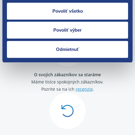
Povoliť všetko
Nie ste spokojní? Vyriešime to!
Tovar môžete vrátiť do 60 dní od
zakúpenia. Alebo vám pošleme náhradu.
Povoliť výber
Odmietnuť
O svojich zákazníkov sa staráme
Máme tisíce spokojných zákazníkov.
Pozrite sa na ich
recenzie
.