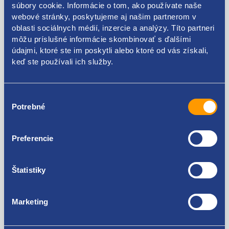
súbory cookie. Informácie o tom, ako používate naše
webové stránky, poskytujeme aj našim partnerom v
oblasti sociálnych médií, inzercie a analýzy. Títo partneri
Kódy produktov
môžu príslušné informácie skombinovať s ďalšími
údajmi, ktoré ste im poskytli alebo ktoré od vás získali,
keď ste používali ich služby.
6000630437
Použiteľné pre vozidlá
Výber
Potrebné
súhlasu
Alfa Romeo Mito
Preferencie
Za kvalitu ručíme!
Štatistiky
Marketing