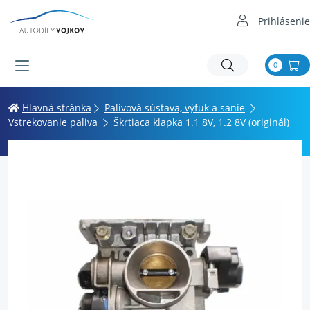
Prihlásenie
0
Hlavná stránka
Palivová sústava, výfuk a sanie
Vstrekovanie paliva
Škrtiaca klapka 1.1 8V, 1.2 8V (originál)