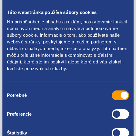
Popis produktu
Táto webstránka používa súbory cookies
Na prispôsobenie obsahu a reklám, poskytovanie funkcií
sociálnych médií a analýzu návštevnosti používame
škrtiaca klapka
súbory cookie. Informácie o tom, ako používate naše
webové stránky, poskytujeme aj našim partnerom v
pre motory - 1.1 8V, 1.2 8V
oblasti sociálnych médií, inzercie a analýzy. Títo partneri
originálne číslo - 77363298
môžu príslušné informácie skombinovať s ďalšími
údajmi, ktoré ste im poskytli alebo ktoré od vás získali,
keď ste používali ich služby.
Kódy produktov
Výber
Potrebné
súhlasu
77363298 71718959
Preferencie
Použiteľné pre vozidlá
Štatistiky