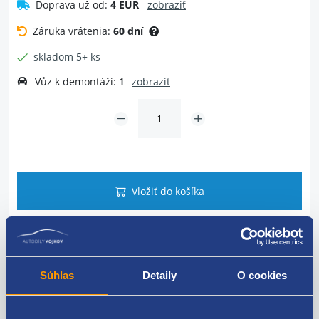
Doprava už od:
4 EUR
zobraziť
Záruka vrátenia:
60 dní
skladom 5+ ks
Vůz k demontáži:
1
zobrazit
Vložiť do košíka
Dotaz na tovar
Súhlas
Detaily
O cookies
Popis produktu