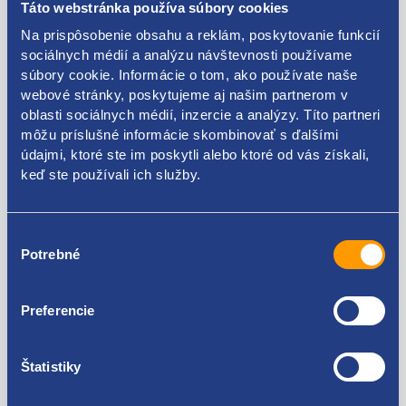
Táto webstránka používa súbory cookies
Príchytka slnečnej clony
Na prispôsobenie obsahu a reklám, poskytovanie funkcií
sociálnych médií a analýzu návštevnosti používame
ŠKODA original: 3B0857561B
súbory cookie. Informácie o tom, ako používate naše
webové stránky, poskytujeme aj našim partnerom v
FORD originál: XM21-A041K16-ABU1AD 1122693
oblasti sociálnych médií, inzercie a analýzy. Títo partneri
môžu príslušné informácie skombinovať s ďalšími
údajmi, ktoré ste im poskytli alebo ktoré od vás získali,
keď ste používali ich služby.
Kódy produktov
Výber
Potrebné
3B0857561A 3B0857561B XM21-A041K16-ABU1AD
súhlasu
1122693
Použiteľné pre vozidlá
Preferencie
Škoda Fabia I 1999-2007
Škoda Octavia I 1996-2010
Štatistiky
Škoda Superb I 2001-2008
Za kvalitu ručíme!
Volkswagen Bora