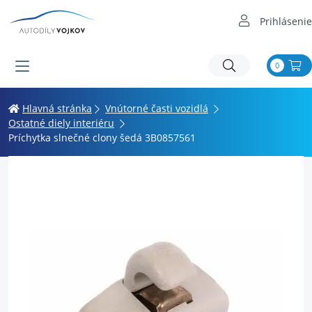
Prihlásenie
0
Hlavná stránka
Vnútorné časti vozidlá
Ostatné diely interiéru
Príchytka slnečné clony šedá 3B0857561