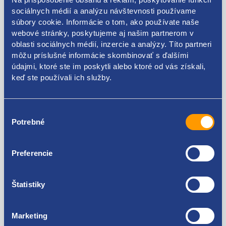
originálne číslo Renault
sociálnych médií a analýzu návštevnosti používame
8200082347
súbory cookie. Informácie o tom, ako používate naše
webové stránky, poskytujeme aj našim partnerom v
oblasti sociálnych médií, inzercie a analýzy. Títo partneri
môžu príslušné informácie skombinovať s ďalšími
údajmi, ktoré ste im poskytli alebo ktoré od vás získali,
Kódy produktov
keď ste používali ich služby.
8200082347
Výber
Potrebné
súhlasu
Použiteľné pre vozidlá
Preferencie
Renault Fluence
Renault Laguna coupé 2008 - 2015
Renault Laguna III 2007 - 2010
Za kvalitu ručíme!
Štatistiky
Renault Laguna III 2010 - 2015
Renault Mégane II 2003 - 2005
Renault Mégane II 2006 - 2008
Marketing
Renault Mégane III 2008 - 2015