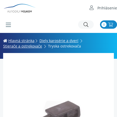
Prihlásenie
0
Hlavná stránka
Diely karosérie a dverí
Stierače a ostrekovače
Tryska ostrekovača