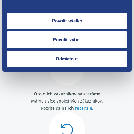
Renault Scenic II 2003 - 2009
Renault Scenic III 2009 - 2016
Povoliť všetko
Nie ste spokojní? Vyriešime to!
Tovar môžete vrátiť do 60 dní od
Povoliť výber
zakúpenia. Alebo vám pošleme náhradu.
Odmietnuť
O svojich zákazníkov sa staráme
Máme tisíce spokojných zákazníkov.
Pozrite sa na ich
recenzie
.