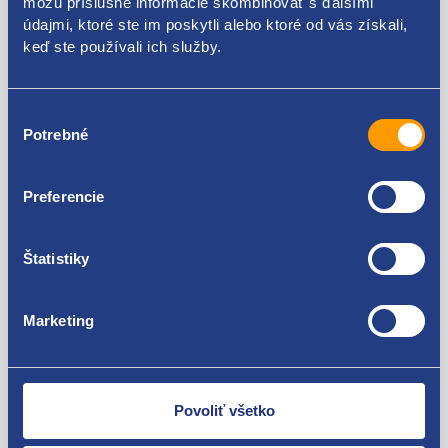
môžu príslušné informácie skombinovať s ďalšími
údajmi, ktoré ste im poskytli alebo ktoré od vás získali,
keď ste používali ich služby.
Správa
Výber
Potrebné
súhlasu
Súhlas so zasielaním obchodných oznámení.
Preferencie
Viac informácií
a
úplné znenie
Vášho
súhlasu
nájdete
na
stránke
Ochrana osobných údajov
.
Štatistiky
Marketing
Povoliť všetko