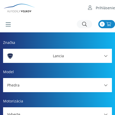
Prihlásenie
0
Značka
Lancia
Model
Phedra
Motorizácia
Vyberte