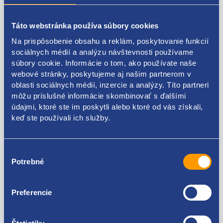
Táto webstránka používa súbory cookies
Popis produktu
Na prispôsobenie obsahu a reklám, poskytovanie funkcií
sociálnych médií a analýzu návštevnosti používame
rúrka mazanie turbodúchadla
súbory cookie. Informácie o tom, ako používate naše
webové stránky, poskytujeme aj našim partnerom v
RENAULT original:
oblasti sociálnych médií, inzercie a analýzy. Títo partneri
môžu príslušné informácie skombinovať s ďalšími
7701476032
údajmi, ktoré ste im poskytli alebo ktoré od vás získali,
keď ste používali ich služby.
Výber
Kódy produktov
Potrebné
súhlasu
7701476032
Preferencie
Použiteľné pre vozidlá