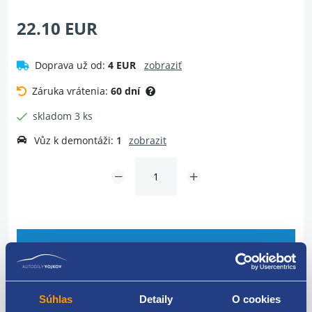
22.10 EUR
Doprava už od:
4 EUR
zobraziť
Záruka vrátenia:
60 dní
skladom 3 ks
Vůz k demontáži:
1
zobrazit
Vložiť do košíka
Dotaz na tovar
Súhlas
Detaily
O cookies