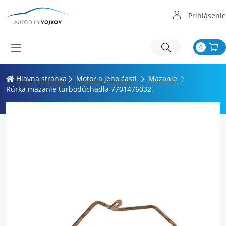
Prihlásenie
0
Hlavná stránka
Motor a jeho časti
Mazanie
Rúrka mazanie turbodúchadla 7701476032