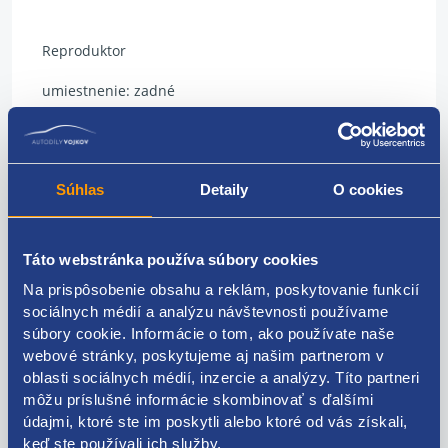
Reproduktor
umiestnenie: zadné
strana: pravá/ľavá
VAG originál: 3C8035453
Súhlas
Detaily
O cookies
Táto webstránka používa súbory cookies
Kódy produktov
Na prispôsobenie obsahu a reklám, poskytovanie funkcií
sociálnych médií a analýzu návštevnosti používame
súbory cookie. Informácie o tom, ako používate naše
3C8035453
webové stránky, poskytujeme aj našim partnerom v
Použiteľné pre vozidlá
oblasti sociálnych médií, inzercie a analýzy. Títo partneri
môžu príslušné informácie skombinovať s ďalšími
údajmi, ktoré ste im poskytli alebo ktoré od vás získali,
Volkswagen Passat CC (B7) 2011 - 2016
keď ste používali ich služby.