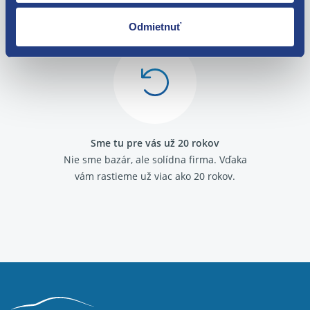
Máme tisíce spokojných zákazníkov.
Odmietnuť
Pozrite sa na ich
recenzie
.
Sme tu pre vás už 20 rokov
Nie sme bazár, ale solídna firma.
Vďaka
vám rastieme už viac ako 20 rokov.