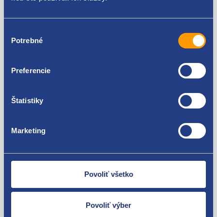
Volkswagen Passat B6 2005 - 2010
Volkswagen Passat CC (B6) 2008 - 2012
Za kvalitu ručíme!
Volkswagen Passat B7 2010 - 2014
Výber
Potrebné
súhlasu
Preferencie
Štatistiky
Nie ste spokojní? Vyriešime to!
Tovar môžete vrátiť do 60 dní od
Marketing
zakúpenia. Alebo vám pošleme náhradu.
Povoliť všetko
Povoliť výber
O svojich zákazníkov sa staráme