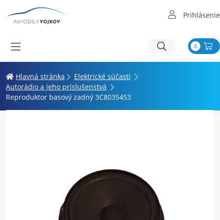
Prihlásenie
0
Hlavná stránka
Elektrické súčasti
Autorádio a jeho príslušenstvá
Reproduktor basový zadný 3C8035453