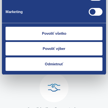
Volkswagen Passat B6 2005 - 2010
Volkswagen Passat CC (B6) 2008 - 2012
Za kvalitu ručíme!
Marketing
Volkswagen Passat B7 2010 - 2014
Povoliť všetko
Povoliť výber
Nie ste spokojní? Vyriešime to!
Odmietnuť
Tovar môžete vrátiť do 60 dní od
zakúpenia. Alebo vám pošleme náhradu.