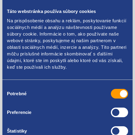
Záslepka kľučky
Táto webstránka používa súbory cookies
strana: ľavá predná/zadná
Na prispôsobenie obsahu a reklám, poskytovanie funkcií
sociálnych médií a analýzu návštevnosti používame
farba : pre lak
súbory cookie. Informácie o tom, ako používate naše
webové stránky, poskytujeme aj našim partnerom v
počet kusov: 1
oblasti sociálnych médií, inzercie a analýzy. Títo partneri
VAG originál: 3C0837879 3C0837879A
môžu príslušné informácie skombinovať s ďalšími
údajmi, ktoré ste im poskytli alebo ktoré od vás získali,
keď ste používali ich služby.
Kódy produktov
Výber
Potrebné
súhlasu
3C0837879 3C0837879A
Preferencie
Použiteľné pre vozidlá
Štatistiky
Volkswagen Passat CC (B7) 2011 - 2016