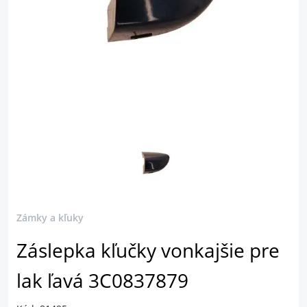
Zámky a kľuky
Záslepka kľučky vonkajšie pre
lak ľavá 3C0837879