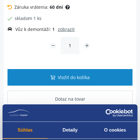
Záruka vrátenia:
60 dní
skladom 1 ks
Vůz k demontáži:
1
zobrazit
Vložiť do košíka
Dotaz na tovar
Popis produktu
Súhlas
Detaily
O cookies