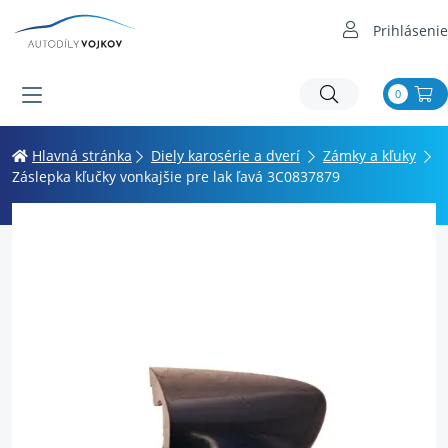
Prihlásenie
0
Hlavná stránka
Diely karosérie a dverí
Zámky a kľuky
Záslepka kľučky vonkajšie pre lak ľavá 3C0837879