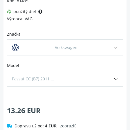
Kód: 81495
použitý diel
Výrobca: VAG
Značka
Volkswagen
Model
Passat CC (B7) 2011 ...
13.26 EUR
Doprava už od:
4 EUR
zobraziť