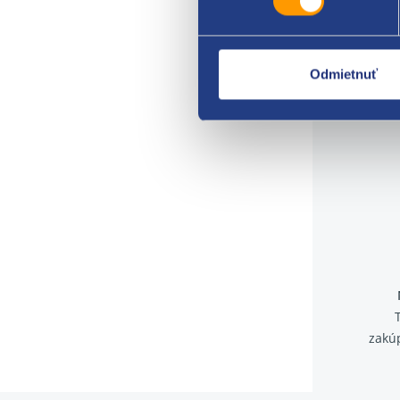
Odmietnuť
zakú