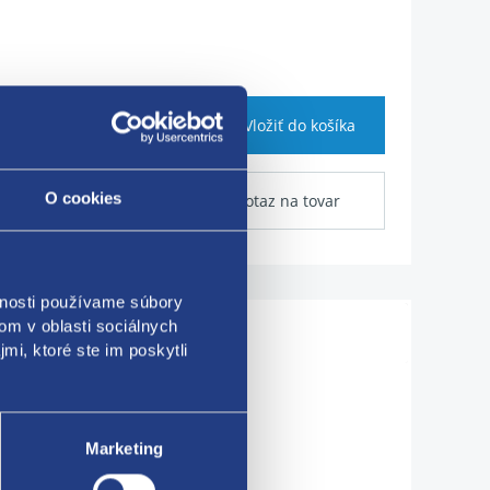
Vložiť do košíka
O cookies
Dotaz na tovar
vnosti používame súbory
om v oblasti sociálnych
Použiteľné pre vozidlá
mi, ktoré ste im poskytli
Marketing