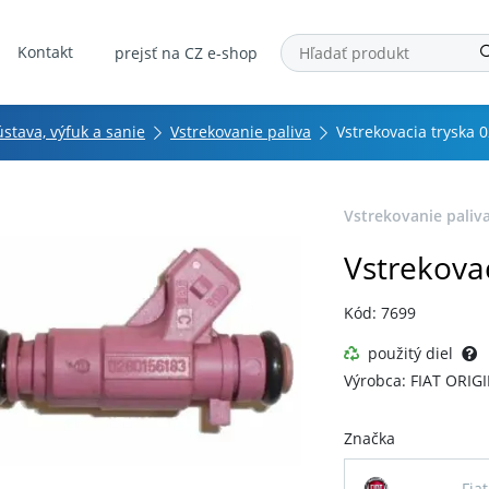
Kontakt
prejsť na CZ e-shop
ústava, výfuk a sanie
Vstrekovanie paliva
Vstrekovacia tryska
Vstrekovanie paliv
Vstrekova
Kód: 7699
použitý diel
Výrobca: FIAT ORIG
Značka
Fiat