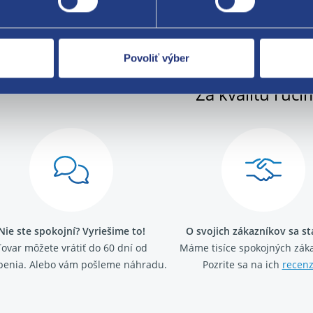
Povoliť výber
Za kvalitu ručí
Nie ste spokojní? Vyriešime to!
O svojich zákazníkov sa s
Tovar môžete vrátiť do 60 dní od
Máme tisíce spokojných záka
penia. Alebo vám pošleme náhradu.
Pozrite sa na ich
recenz