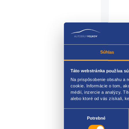
Súhlas
Táto webstránka používa sú
Na prispôsobenie obsahu a r
cookie. Informácie o tom, ak
médií, inzercie a analýzy. Tí
alebo ktoré od vás získali, ke
Vstre
Výber
súhlasu
Potrebné
FIAT 