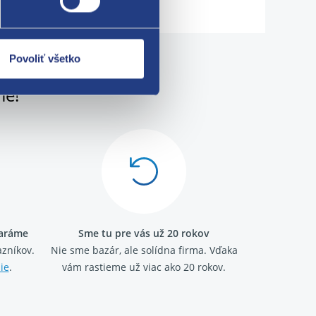
Povoliť všetko
me!
taráme
Sme tu pre vás už 20 rokov
zníkov.
Nie sme bazár, ale solídna firma.
Vďaka
ie
.
vám rastieme už viac ako 20 rokov.