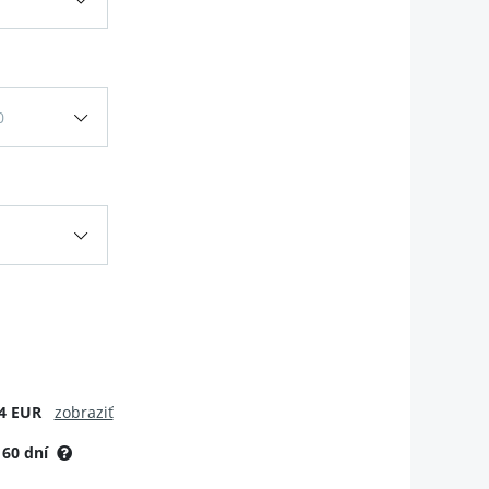
0
4 EUR
zobraziť
:
60 dní