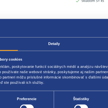
skladom 5+ ks
Detaily
bory cookies
eklám, poskytovanie funkcií sociálnych médií a analýzu návšte
o používate naše webové stránky, poskytujeme aj našim partner
Popis produktu
to partneri môžu príslušné informácie skombinovať s ďalšími údaj
ď ste používali ich služby.
kovacia tryska
Preferencie
Štatistiky
original: 0280156183