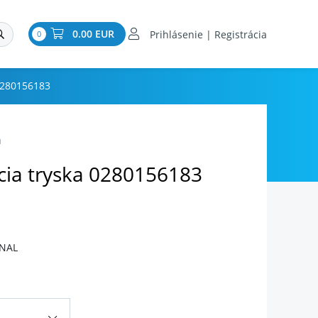
0.00 EUR
Prihlásenie | Registrácia
0
 0280156183
a
cia tryska 0280156183
INAL