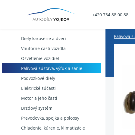
+420 734 88 00 88
Palivová s
Diely karosérie a dverí
Vnútorné časti vozidlá
Osvetlenie vozidiel
Palivová sústava, výfuk a sanie
Podvozkové diely
Elektrické súčasti
Motor a jeho časti
Brzdový systém
Prevodovka, spojka a poloosy
Chladenie, kúrenie, klimatizácie