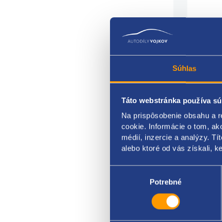
Súhlas
Táto webstránka používa sú
Na prispôsobenie obsahu a r
cookie. Informácie o tom, ak
médií, inzercie a analýzy. Tí
senz
alebo ktoré od vás získali, ke
VAG 
Výber
súhlasu
Potrebné