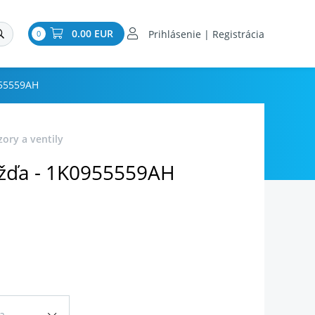
0.00 EUR
Prihlásenie | Registrácia
0
955559AH
zory a ventily
žďa - 1K0955559AH
a