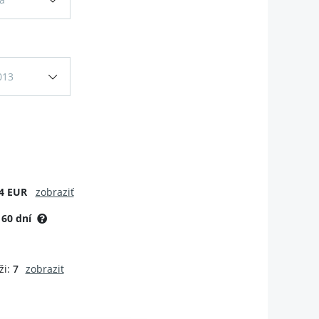
013
4 EUR
zobraziť
:
60 dní
i:
7
zobrazit