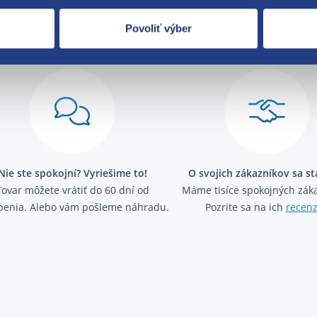
Povoliť výber
Za kvalitu ručí
Nie ste spokojní? Vyriešime to!
O svojich zákazníkov sa s
Tovar môžete vrátiť do 60 dní od
Máme tisíce spokojných záka
penia. Alebo vám pošleme náhradu.
Pozrite sa na ich
recenz