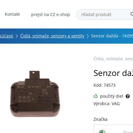
Kontakt
prejsť na CZ e-shop
 súčasti
Čidlá, snímače, senzory a ventily
Senzor dažďa - 1K0
Čidlá, snímače, sen
Senzor da
Kód: 74573
použitý diel
Výrobca: VAG
Značka
Škod