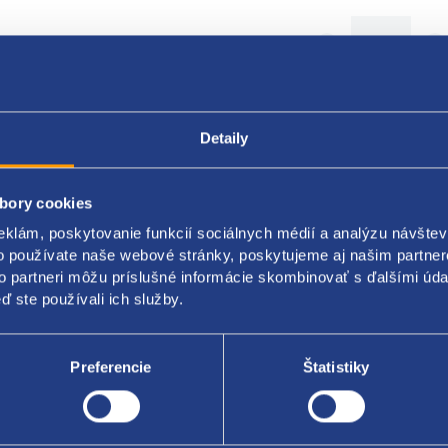
Detaily
bory cookies
Popis produktu
Kódy produktov
eklám, poskytovanie funkcií sociálnych médií a analýzu návšte
o používate naše webové stránky, poskytujeme aj našim partner
to partneri môžu príslušné informácie skombinovať s ďalšími údaj
or dažďa
ď ste používali ich služby.
originál: 1K0955559AH 1K0955559AB 1K0955559AE 1K0955559AF 
Preferencie
Štatistiky