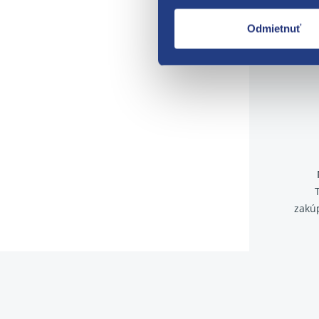
Odmietnuť
zakú