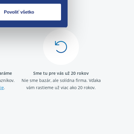
Povoliť všetko
me!
taráme
Sme tu pre vás už 20 rokov
zníkov.
Nie sme bazár, ale solídna firma.
Vďaka
ie
.
vám rastieme už viac ako 20 rokov.