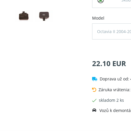
Model
Octavia II 2004-2
22.10 EUR
Doprava už od:
Záruka vrátenia
skladom 2 ks
Vozů k demontáž