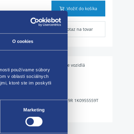
Vložiť do košíka
Dotaz na tovar
O cookies
Použiteľné pre vozidlá
vnosti používame súbory
om v oblasti sociálnych
mi, ktoré ste im poskytli
1K0955559M 1K0955559N 1K0955559R 1K0955559T
Marketing