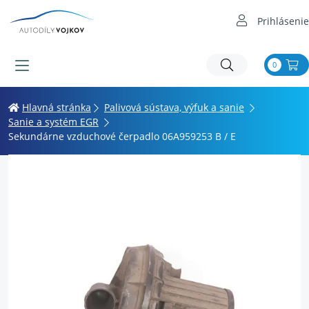
Prihlásenie
0
Hlavná stránka
Palivová sústava, výfuk a sanie
Sanie a systém EGR
Sekundárne vzduchové čerpadlo 06A959253 B / E