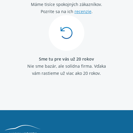
Máme tisíce spokojných zákazníkov.
Audi A8 (D3) 2003 - 2010 6.0 W12
Audi A8 (D3) 2003 - 2010 4.2 FSI
Pozrite sa na ich
recenzie
.
Sme tu pre vás už 20 rokov
Nie sme bazár, ale solídna firma.
Vďaka
vám rastieme už viac ako 20 rokov.