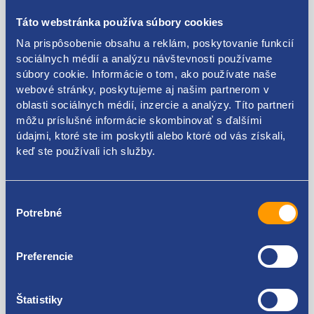
Táto webstránka používa súbory cookies
Popis produktu
Na prispôsobenie obsahu a reklám, poskytovanie funkcií
sociálnych médií a analýzu návštevnosti používame
súbory cookie. Informácie o tom, ako používate naše
sekundárne vzduchové čerpadlo
webové stránky, poskytujeme aj našim partnerom v
oblasti sociálnych médií, inzercie a analýzy. Títo partneri
ŠKODA originál - 06A959253B, 06A959253E
môžu príslušné informácie skombinovať s ďalšími
údajmi, ktoré ste im poskytli alebo ktoré od vás získali,
keď ste používali ich služby.
Kódy produktov
Výber
Potrebné
súhlasu
06A959253B 06A959253E
Preferencie
Použiteľné pre vozidlá
Štatistiky
Škoda Fabia I 1999-2007 2.0