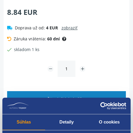
8.84 EUR
Doprava už od:
4 EUR
zobraziť
Záruka vrátenia:
60 dní
skladom 1 ks
Vložiť do košíka
Dotaz na tovar
Súhlas
Detaily
O cookies