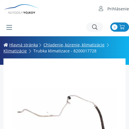
Prihlásenie
0
Hlavná stránka
Chladenie, kúrenie, klimatizácie
Klimatizácie
Trubka klimatizace - 8200017728