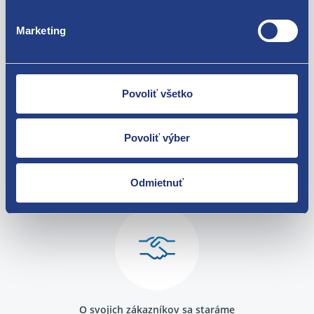
Renault Laguna 1994 - 1998 1.8 - F3P
Renault Laguna 1994 - 1998 2.0 - F3R
Za kvalitu ručíme!
Marketing
Renault Laguna 1994 - 1998 1.9 dTi - F9Q
Renault Laguna 1998 - 2001 1.6 16V - K4M
Renault Laguna 1998 - 2001 1.8 - F3P
Renault Laguna 1998 - 2001 1.8 16V - F4P
Renault Laguna 1998 - 2001 1.9 dTi - F9Q
Povoliť všetko
Renault Laguna 1998 - 2001 1.9 dCi - F9Q
Renault Laguna 1998 - 2001 2.0 16V - F4R
Renault Laguna 1998 - 2001 2.0 - F3R
Povoliť výber
Nie ste spokojní? Vyriešime to!
Tovar môžete vrátiť do 60 dní od
Odmietnuť
zakúpenia. Alebo vám pošleme náhradu.
O svojich zákazníkov sa staráme