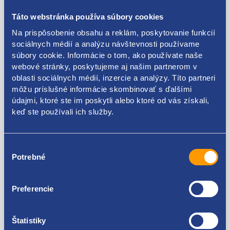
Táto webstránka používa súbory cookies
Popis produktu
Na prispôsobenie obsahu a reklám, poskytovanie funkcií
sociálnych médií a analýzu návštevnosti používame
rúrka klimatizácia
súbory cookie. Informácie o tom, ako používate naše
webové stránky, poskytujeme aj našim partnerom v
originálne číslo Renault
oblasti sociálnych médií, inzercie a analýzy. Títo partneri
8200017728
môžu príslušné informácie skombinovať s ďalšími
údajmi, ktoré ste im poskytli alebo ktoré od vás získali,
keď ste používali ich služby.
Kódy produktov
Výber
Potrebné
súhlasu
8200017728
Preferencie
Použiteľné pre vozidlá
Štatistiky
Renault Laguna 1994 - 1998 1.6 16V - K4M