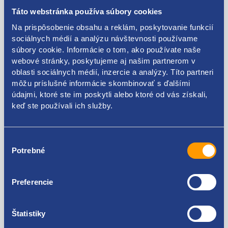
Táto webstránka používa súbory cookies
Na prispôsobenie obsahu a reklám, poskytovanie funkcií
rúrka klimatizácia
sociálnych médií a analýzu návštevnosti používame
originálne číslo Renault
súbory cookie. Informácie o tom, ako používate naše
webové stránky, poskytujeme aj našim partnerom v
8200334294
oblasti sociálnych médií, inzercie a analýzy. Títo partneri
8200680867
môžu príslušné informácie skombinovať s ďalšími
údajmi, ktoré ste im poskytli alebo ktoré od vás získali,
keď ste používali ich služby.
Kódy produktov
Výber
Potrebné
súhlasu
8200334294 8200680867
Použiteľné pre vozidlá
Preferencie
Renault Laguna II 2001 - 2005 1.9 dCi - F9Q
Štatistiky
Renault Laguna II 2001 - 2005 2.2 dCi - G9T