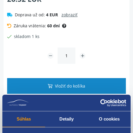
Doprava už od:
4 EUR
zobraziť
Záruka vrátenia:
60 dní
skladom 1 ks
Vložiť do košíka
Dotaz na tovar
Súhlas
Detaily
O cookies
Popis produktu