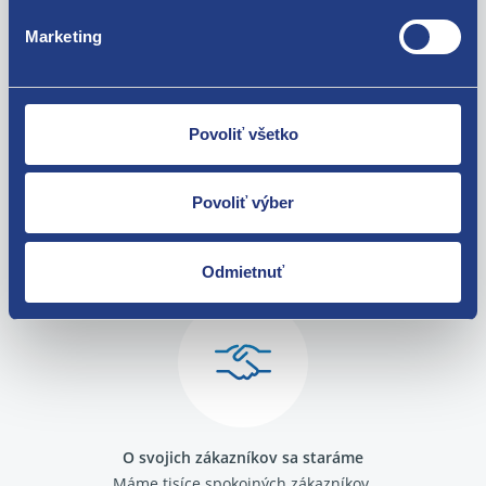
Renault Laguna II 2005 - 2007 1.9 dCi - F9Q
Za kvalitu ručíme!
Renault Laguna II 2005 - 2007 2.0 dCi - M9R
Marketing
Renault Laguna II 2005 - 2007 2.2 dCi - G9T
Povoliť všetko
Povoliť výber
Nie ste spokojní? Vyriešime to!
Tovar môžete vrátiť do 60 dní od
Odmietnuť
zakúpenia. Alebo vám pošleme náhradu.
O svojich zákazníkov sa staráme
Máme tisíce spokojných zákazníkov.