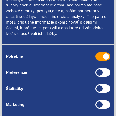
súbory cookie. Informácie o tom, ako používate naše
webové stránky, poskytujeme aj našim partnerom v
oblasti sociálnych médií, inzercie a analýzy. Títo partneri
môžu príslušné informácie skombinovať s ďalšími
Kódy produktov
údajmi, ktoré ste im poskytli alebo ktoré od vás získali,
keď ste používali ich služby.
6K0803615C
Použiteľné pre vozidlá
Výber
Potrebné
súhlasu
Škoda Fabia I 1999-2007
Škoda Fabia II 2006-2014
Preferencie
Škoda Octavia II 2004-2013
Za kvalitu ručíme!
Škoda Rapid 2012 - 2019
Škoda Roomster
Štatistiky
Volkswagen Polo (9N) 2001 - 2008
Volkswagen Polo (6R1 , 6C1) 2009 - 2017
Volkswagen UP!
Marketing
Seat Arosa
Seat Cordoba II 2002 - 2009