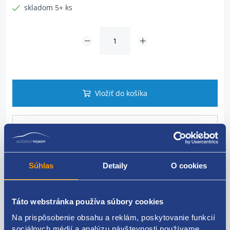
skladom 5+ ks
Vložiť do košíka
Dotaz na tovar
Súhlas
Detaily
O cookies
Popis produktu
Táto webstránka používa súbory cookies
vlečné / ťažné oko
Na prispôsobenie obsahu a reklám, poskytovanie funkcií
ŠKODA original: 6K0803615C
sociálnych médií a analýzu návštevnosti používame