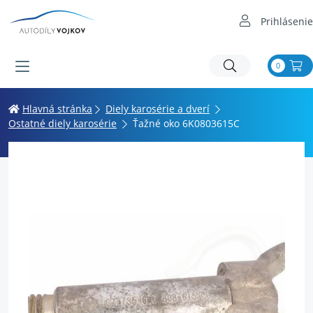
Prihlásenie
0
Hlavná stránka
Diely karosérie a dverí
Ostatné diely karosérie
Ťažné oko 6K0803615C