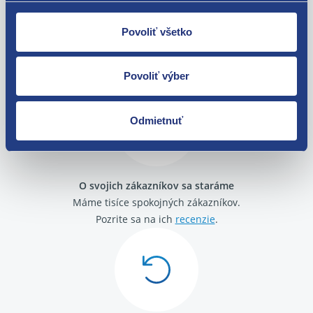
Seat Ibiza III 2002 - 2009
Seat Leon I 1999 - 2006
Povoliť všetko
Nie ste spokojní? Vyriešime to!
Seat Mii
Seat Toledo IV 2012 - 2019
Tovar môžete vrátiť do 60 dní od
Seat Toledo II 1998 - 2006
zakúpenia. Alebo vám pošleme náhradu.
Povoliť výber
Odmietnuť
O svojich zákazníkov sa staráme
Máme tisíce spokojných zákazníkov.
Pozrite sa na ich
recenzie
.