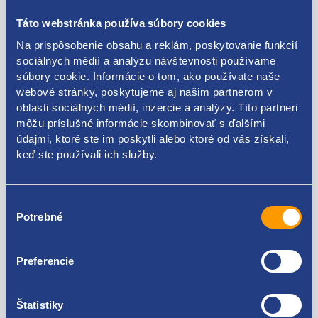
Táto webstránka používa súbory cookies
Popis produktu
Na prispôsobenie obsahu a reklám, poskytovanie funkcií
sociálnych médií a analýzu návštevnosti používame
rúrka klimatizácia
súbory cookie. Informácie o tom, ako používate naše
webové stránky, poskytujeme aj našim partnerom v
originálne číslo PSA
oblasti sociálnych médií, inzercie a analýzy. Títo partneri
9650200980
môžu príslušné informácie skombinovať s ďalšími
údajmi, ktoré ste im poskytli alebo ktoré od vás získali,
keď ste používali ich služby.
Kódy produktov
Výber
Potrebné
súhlasu
9650200980
Preferencie
Použiteľné pre vozidlá
Štatistiky
Peugeot 307 1.6 HDi