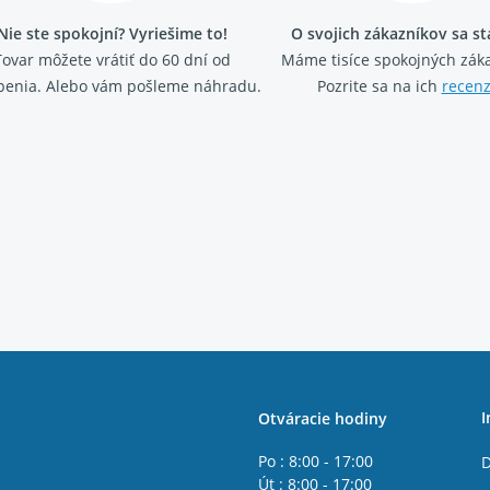
Nie ste spokojní? Vyriešime to!
O svojich zákazníkov sa s
Tovar môžete vrátiť do 60 dní od
Máme tisíce spokojných záka
penia. Alebo vám pošleme náhradu.
Pozrite sa na ich
recenz
I
Otváracie hodiny
Po : 8:00 - 17:00
D
Út : 8:00 - 17:00