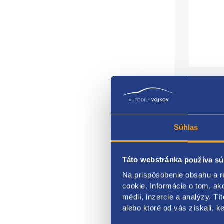
Súhlas
priem
šírka
Táto webstránka používa sú
počet
prie
Na prispôsobenie obsahu a r
zális
cookie. Informácie o tom, ak
cent
médií, inzercie a analýzy. Tí
ráfik
alebo ktoré od vás získali, ke
Renau