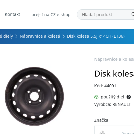
Kontakt
prejsť na CZ e-shop
é diely
Nápravnice a kolesá
Disk kolesa 5.5J x14CH (ET36)
Nápravnice a koles
Disk koles
Kód: 44091
použitý diel
Výrobca: RENAULT
Značka
Renau