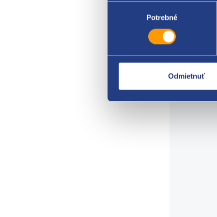
Výber
Kango
súhlasu
Potrebné
Thali
origi
8200
7700
Odmietnuť