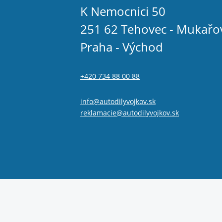
K Nemocnici 50
251 62 Tehovec - Mukařo
Praha - Východ
+420 734 88 00 88
info@autodilyvojkov.sk
reklamacie@autodilyvojkov.sk
© 2026 Autodíly Vojkov s.r.o.