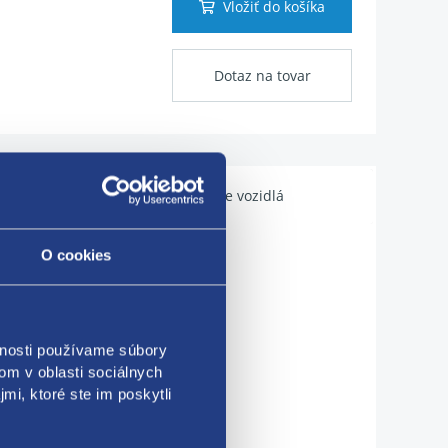
Vložiť do košíka
Dotaz na tovar
Použiteľné pre vozidlá
O cookies
vnosti používame súbory
om v oblasti sociálnych
mi, ktoré ste im poskytli