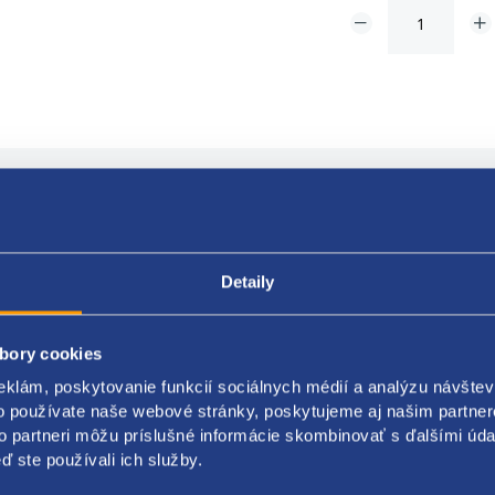
Popis produktu
Kódy produktov
Detaily
er ráfika [palce] 14
 ráfika [palec] 5,5
bory cookies
 dier ráfika 4
mer rozstupovej kružnice [mm] 100
eklám, poskytovanie funkcií sociálnych médií a analýzu návšte
 kolesa (ET) 36
o používate naše webové stránky, poskytujeme aj našim partner
rovací priemer [mm] 60
to partneri môžu príslušné informácie skombinovať s ďalšími údaj
y oceľový ráfik
ď ste používali ich služby.
lt - Twingo 07/00-08/07, Clio II 09/98-08/05,