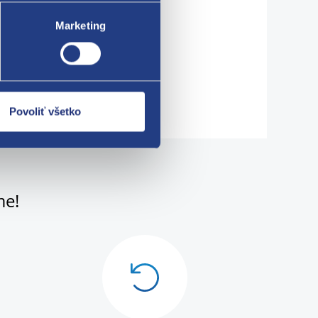
09/02
Marketing
Povoliť všetko
me!