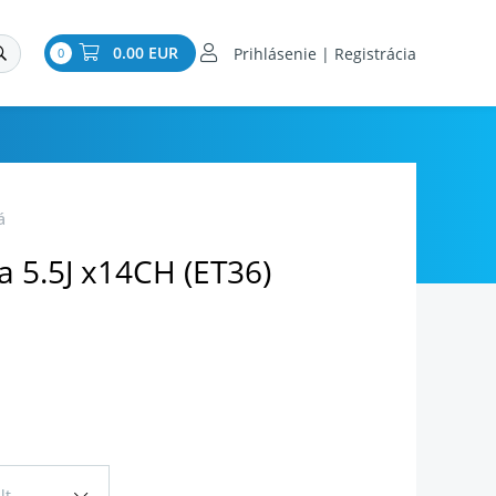
0.00 EUR
Prihlásenie | Registrácia
0
á
a 5.5J x14CH (ET36)
lt