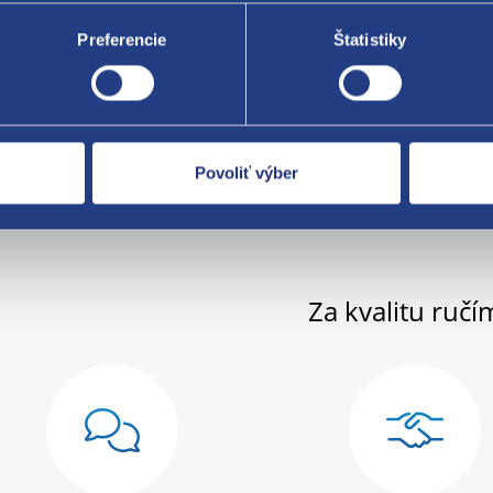
o 05/98-12/07 (do zaťaženia na nápravu 1.000 kg), Mégane 01/96-
Preferencie
Štatistiky
a 01/02-
nálne číslo Renault
051008
431034
Povoliť výber
Za kvalitu ručí