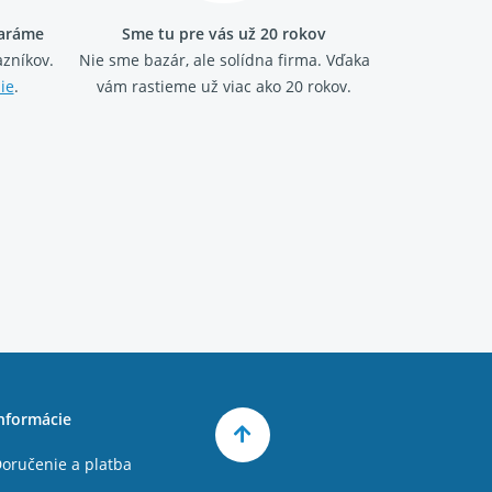
taráme
Sme tu pre vás už 20 rokov
zníkov.
Nie sme bazár, ale solídna firma.
Vďaka
ie
.
vám rastieme už viac ako 20 rokov.
nformácie
oručenie a platba