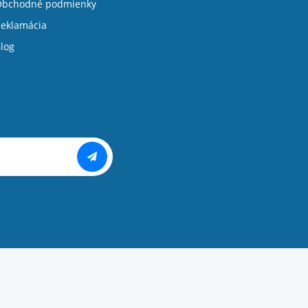
Obchodné podmienky
eklamácia
log
Copyright ©
PIXMAN s.r.o.