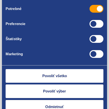
Výber
Renault Laguna II 2005 - 2007 1.9 dCi - F9Q
Potrebné
súhlasu
Renault Laguna II 2005 - 2007 2.0 16V - F4R
Preferencie
Nie ste spokojní? Vyriešime to!
Štatistiky
Tovar môžete vrátiť do 60 dní od
zakúpenia. Alebo vám pošleme náhradu.
Marketing
Povoliť všetko
O svojich zákazníkov sa staráme
Máme tisíce spokojných zákazníkov.
Povoliť výber
Pozrite sa na ich
recenzie
.
Odmietnuť