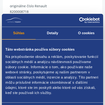
originálne číslo Renault
8200008718
8200067229
Súhlas
Detaily
O cookies
Kódy produktov
Táto webstránka používa súbory cookies
8200008718 8200067229
Na prispôsobenie obsahu a reklám, poskytovanie funkcií
sociálnych médií a analýzu návštevnosti používame
Použiteľné pre vozidlá
súbory cookie. Informácie o tom, ako používate naše
webové stránky, poskytujeme aj našim partnerom v
oblasti sociálnych médií, inzercie a analýzy. Títo partneri
Renault Laguna II 2001 - 2005 1.6 16V - K4M
môžu príslušné informácie skombinovať s ďalšími
Renault Laguna II 2001 - 2005 1.8 16V - F4P
údajmi, ktoré ste im poskytli alebo ktoré od vás získali,
Renault Laguna II 2001 - 2005 1.9 dCi - F9Q
Za kvalitu ručíme!
keď ste používali ich služby.
Renault Laguna II 2001 - 2005 2.0 16V - F4R
Renault Laguna II 2005 - 2007 1.6 16V - K4M
Renault Laguna II 2005 - 2007 1.8 16V - F4P