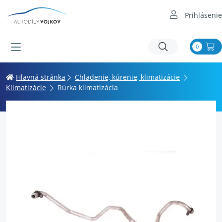
Prihlásenie
0
Hlavná stránka
Chladenie, kúrenie, klimatizácie
Klimatizácie
Rúrka klimatizácia