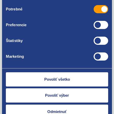
Výber
Renault Laguna II 2005 - 2007 1.9 dCi - F9Q
Potrebné
súhlasu
Renault Laguna II 2005 - 2007 2.0 16V - F4R
Preferencie
Nie ste spokojní? Vyriešime to!
Štatistiky
Tovar môžete vrátiť do 60 dní od
zakúpenia. Alebo vám pošleme náhradu.
Marketing
Povoliť všetko
O svojich zákazníkov sa staráme
Máme tisíce spokojných zákazníkov.
Povoliť výber
Pozrite sa na ich
recenzie
.
Odmietnuť