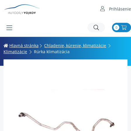
Prihlásenie
0
Hlavná stránka
Chladenie, kúrenie, klimatizácie
Klimatizácie
Rúrka klimatizácia