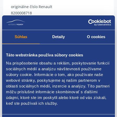
originálne číslo Renault
8200008718
8200067229
Súhlas
Detaily
O cookies
Kódy produktov
Táto webstránka používa súbory cookies
8200008718 8200067229
Na prispôsobenie obsahu a reklám, poskytovanie funkcií
sociálnych médií a analýzu návštevnosti používame
Použiteľné pre vozidlá
súbory cookie. Informácie o tom, ako používate naše
webové stránky, poskytujeme aj našim partnerom v
oblasti sociálnych médií, inzercie a analýzy. Títo partneri
Renault Laguna II 2001 - 2005 1.6 16V - K4M
môžu príslušné informácie skombinovať s ďalšími
Renault Laguna II 2001 - 2005 1.8 16V - F4P
údajmi, ktoré ste im poskytli alebo ktoré od vás získali,
Renault Laguna II 2001 - 2005 1.9 dCi - F9Q
Za kvalitu ručíme!
keď ste používali ich služby.
Renault Laguna II 2001 - 2005 2.0 16V - F4R
Renault Laguna II 2005 - 2007 1.6 16V - K4M
Renault Laguna II 2005 - 2007 1.8 16V - F4P