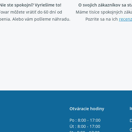
Nie ste spokojní? Vyriešime to!
O svojich zákazníkov sa s
Tovar môžete vrátiť do 60 dní od
Máme tisíce spokojných záka
penia. Alebo vám pošleme náhradu.
Pozrite sa na ich
recenz
I
Otváracie hodiny
Po : 8:00 - 17:00
D
Út : 8:00 - 17:00