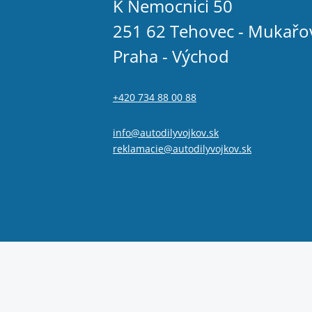
K Nemocnici 50
251 62 Tehovec - Mukařo
Praha - Východ
+420 734 88 00 88
info@autodilyvojkov.sk
reklamacie@autodilyvojkov.sk
© 2026 Autodíly Vojkov s.r.o.