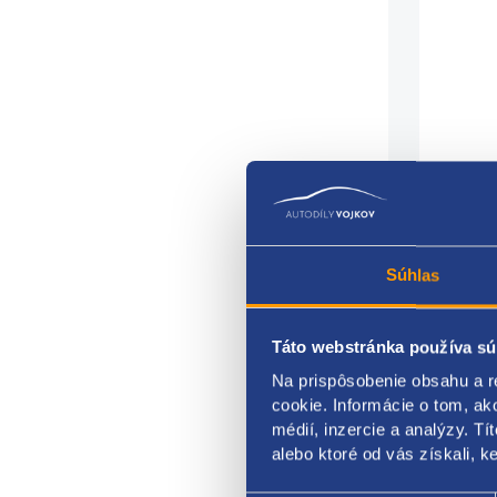
Súhlas
Táto webstránka používa sú
Na prispôsobenie obsahu a r
cookie. Informácie o tom, ak
médií, inzercie a analýzy. Tí
Vstre
alebo ktoré od vás získali, ke
emis