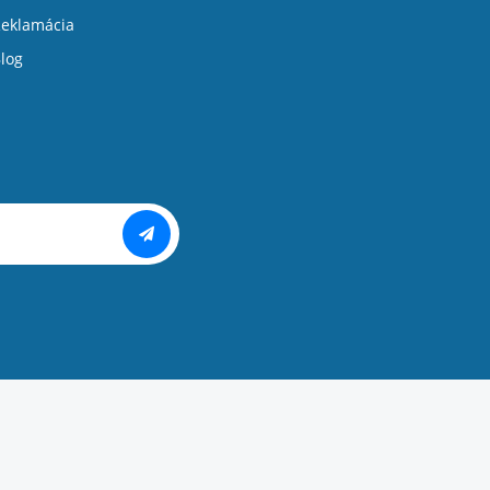
eklamácia
log
Copyright ©
PIXMAN s.r.o.