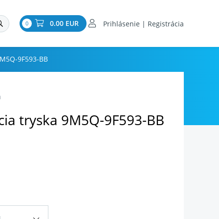
0.00 EUR
Prihlásenie | Registrácia
0
 9M5Q-9F593-BB
a
cia tryska 9M5Q-9F593-BB
d