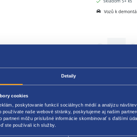
skladom 5+ ks
Vozů k demontáž
Detaily
bory cookies
Popis produktu
Kódy produktov
eklám, poskytovanie funkcií sociálnych médií a analýzu návšte
o používate naše webové stránky, poskytujeme aj našim partner
to partneri môžu príslušné informácie skombinovať s ďalšími údaj
kovacia tryska
ď ste používali ich služby.
ná norma . EURO5