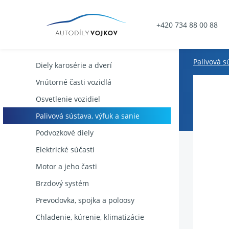
+420 734 88 00 88
Palivová s
Diely karosérie a dverí
Vnútorné časti vozidlá
Osvetlenie vozidiel
Palivová sústava, výfuk a sanie
Podvozkové diely
Elektrické súčasti
Motor a jeho časti
Brzdový systém
Prevodovka, spojka a poloosy
Chladenie, kúrenie, klimatizácie