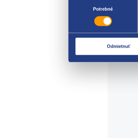
Výber
súhlasu
Potrebné
FIAT 
FORD
PEUG
Odmietnuť