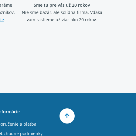
taráme
Sme tu pre vás už 20 rokov
zníkov.
Nie sme bazár, ale solídna firma.
Vďaka
ie
.
vám rastieme už viac ako 20 rokov.
nformácie
oručenie a platba
Obchodné podmienky