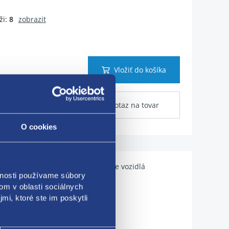
i:
8
zobrazit
Vložiť do košíka
Dotaz na tovar
O cookies
Použiteľné pre vozidlá
vnosti používame súbory
om v oblasti sociálnych
mi, ktoré ste im poskytli