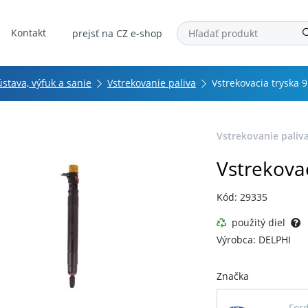
Kontakt
prejsť na CZ e-shop
ústava, výfuk a sanie
Vstrekovanie paliva
Vstrekovacia tryska
Vstrekovanie paliv
Vstrekova
Kód: 29335
použitý diel
Výrobca: DELPHI
Značka
For