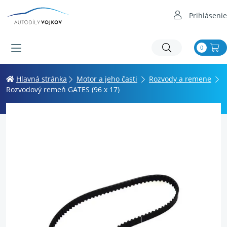
Prihlásenie
0
Hlavná stránka
Motor a jeho časti
Rozvody a remene
Rozvodový remeň GATES (96 x 17)