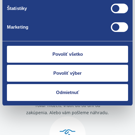
Použiteľné pre vozidlá
Štatistiky
Renault Clio II 1998 - 2001 1.4 - E7J
Marketing
Renault Clio II 1998 - 2001 1.6 - K7M
Renault Clio II 2001 - 2005 1.4 - E7J
Za kvalitu ručíme!
Renault Clio II 2001 - 2005 1.6 - K7M
Renault Kangoo 1998 - 2003 1.4 - E7J
Povoliť všetko
Renault Kangoo 1998 - 2003 1.6 - K7M
Renault Kangoo 2003 - 2008 1.6 - K7M
Renault Kangoo 2003 - 2008 1.4 - E7J
Povoliť výber
Renault Kangoo II 2008 - 1.6 - K7M
Renault Mégane 1995 - 1999 1.4 - E7J
Renault Mégane 1995 - 1999 1.6 - K7M
Odmietnuť
Renault Mégane 1999 - 2002 1.4 - E7J
Nie ste spokojní? Vyriešime to!
Renault Mégane 1999 - 2002 1.6 - K7M
Renault Mégane Scenic 1996 - 1999 1.6 - K7M
Tovar môžete vrátiť do 60 dní od
Renault Thalia 1999 - 2001 1.4 - K7J
zakúpenia. Alebo vám pošleme náhradu.
Renault Thalia 1999 - 2001 1.6 - K7M
Renault Thalia 2001 - 2008 1.6 16V - K4M
Renault Thalia 2001 - 2008 1.4 - K7J