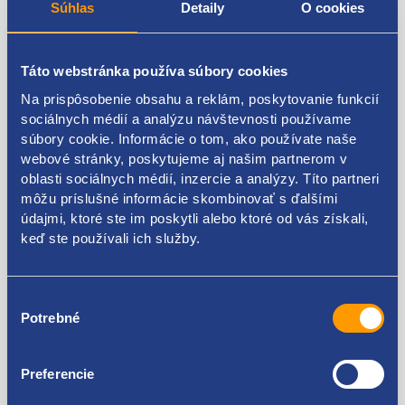
Súhlas
Detaily
O cookies
Popis produktu
Táto webstránka používa súbory cookies
Na prispôsobenie obsahu a reklám, poskytovanie funkcií
Rozvodový remeň
sociálnych médií a analýzu návštevnosti používame
výrobca: GATES
súbory cookie. Informácie o tom, ako používate naše
kód motora: E7J
webové stránky, poskytujeme aj našim partnerom v
počet zubov: 96
oblasti sociálnych médií, inzercie a analýzy. Títo partneri
Šírka [mm]: 17
môžu príslušné informácie skombinovať s ďalšími
originálne číslo RENAULT: 7700273279, 7700273611,
údajmi, ktoré ste im poskytli alebo ktoré od vás získali,
7700273650, 7700273280, 7701472725, 8200537021
keď ste používali ich služby.
Výber
Potrebné
súhlasu
Kódy produktov
Preferencie
7700273279 7700273611 7700273650 7700273280
7701472725 8200537021