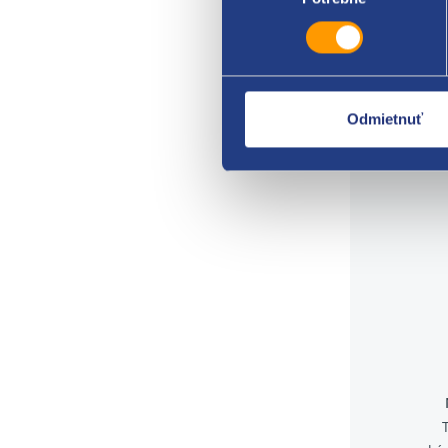
počet
Šírka
orig
Odmietnuť