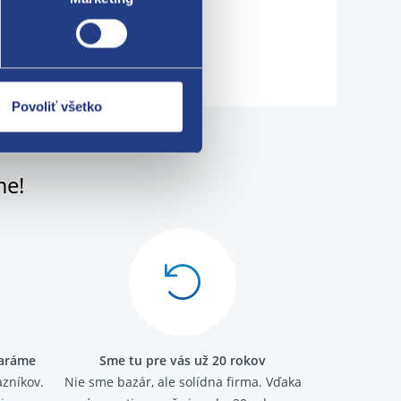
73280, 7701472725, 8200537021
Povoliť všetko
me!
taráme
Sme tu pre vás už 20 rokov
zníkov.
Nie sme bazár, ale solídna firma.
Vďaka