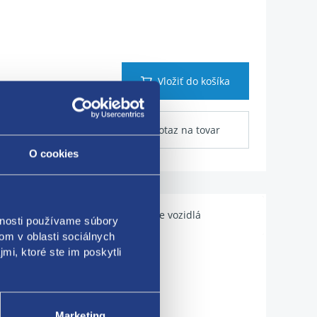
Vložiť do košíka
Dotaz na tovar
O cookies
Použiteľné pre vozidlá
vnosti používame súbory
om v oblasti sociálnych
mi, ktoré ste im poskytli
Marketing