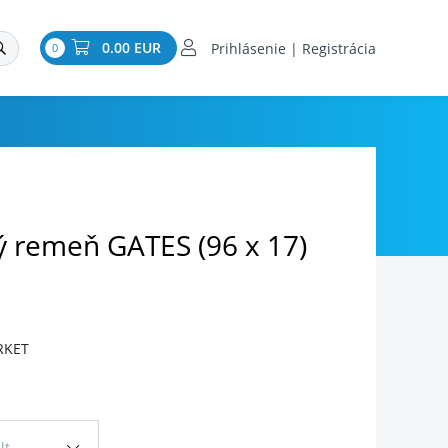
0.00 EUR
Prihlásenie | Registrácia
0
 remeň GATES (96 x 17)
RKET
lt