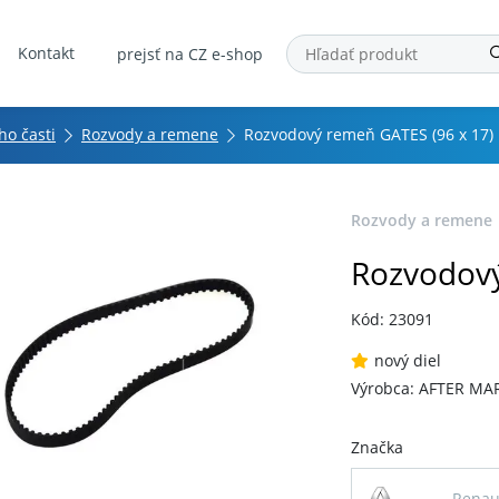
Kontakt
prejsť na CZ e-shop
ho časti
Rozvody a remene
Rozvodový remeň GATES (96 x 17)
Rozvody a remene
Rozvodový
Kód: 23091
nový diel
Výrobca: AFTER MA
Značka
Renau