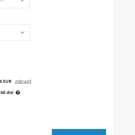
4 EUR
zobraziť
:
60 dní