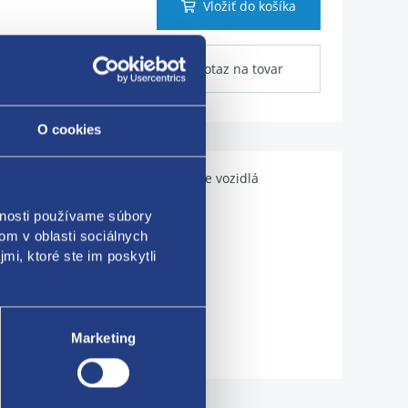
Vložiť do košíka
Dotaz na tovar
O cookies
Použiteľné pre vozidlá
vnosti používame súbory
om v oblasti sociálnych
mi, ktoré ste im poskytli
Marketing