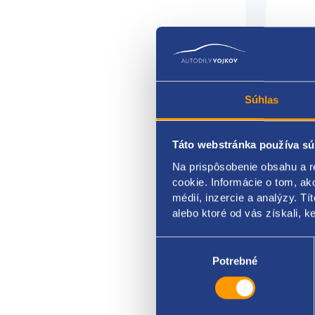
Súhlas
Táto webstránka používa sú
Na prispôsobenie obsahu a r
cookie. Informácie o tom, ak
EAN:
médií, inzercie a analýzy. Tí
alebo ktoré od vás získali, ke
guma
Výber
použi
súhlasu
Potrebné