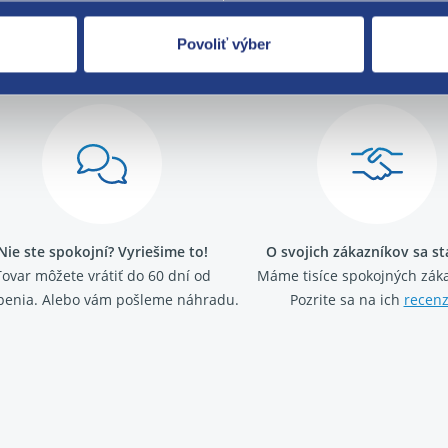
Povoliť výber
Za kvalitu ručí
Nie ste spokojní? Vyriešime to!
O svojich zákazníkov sa s
Tovar môžete vrátiť do 60 dní od
Máme tisíce spokojných záka
penia. Alebo vám pošleme náhradu.
Pozrite sa na ich
recenz