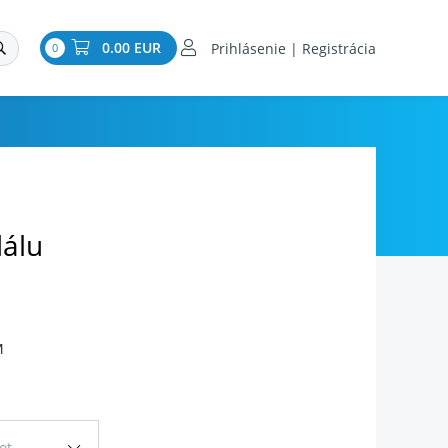
0.00 EUR
Prihlásenie | Registrácia
0
álu
M
ot