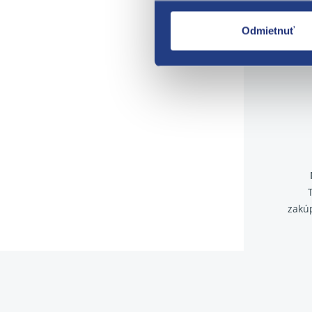
Odmietnuť
zakú