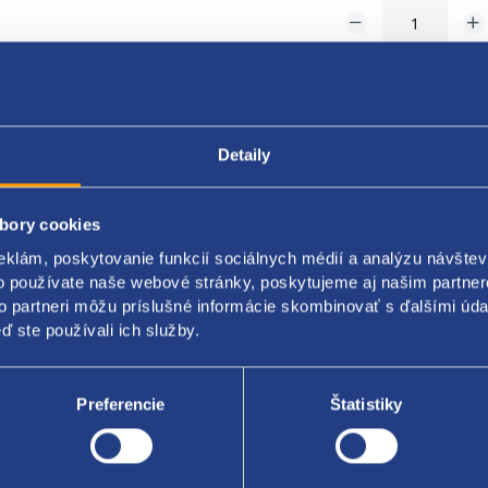
Detaily
Popis produktu
Kódy produktov
bory cookies
eklám, poskytovanie funkcií sociálnych médií a analýzu návšte
o používate naše webové stránky, poskytujeme aj našim partner
 5901797078829
to partneri môžu príslušné informácie skombinovať s ďalšími údaj
ď ste používali ich služby.
 pedálu
tia: spojka / brzda
Preferencie
Štatistiky