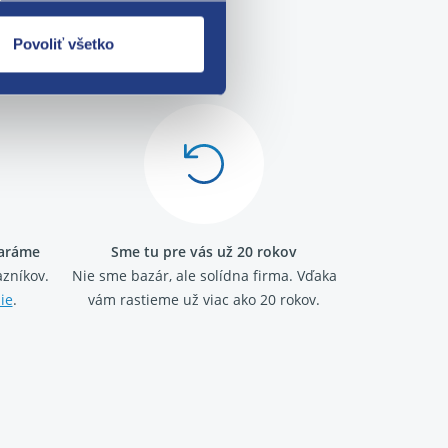
Povoliť všetko
me!
taráme
Sme tu pre vás už 20 rokov
zníkov.
Nie sme bazár, ale solídna firma.
Vďaka
ie
.
vám rastieme už viac ako 20 rokov.