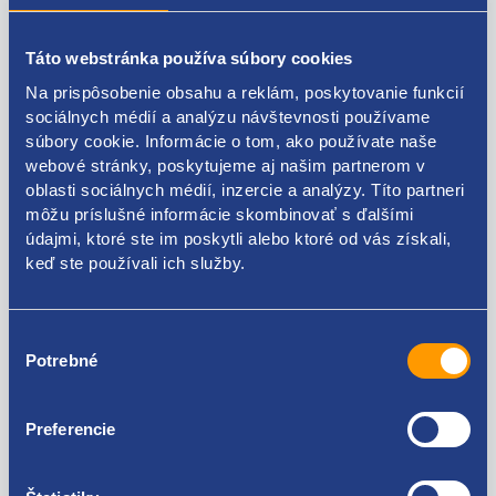
Popis produktu
Táto webstránka používa súbory cookies
Na prispôsobenie obsahu a reklám, poskytovanie funkcií
rozdeľovač paliva (rail)
sociálnych médií a analýzu návštevnosti používame
súbory cookie. Informácie o tom, ako používate naše
pre motory:
1.6TDI 81kW/85kW/88kW, 2.0TDI
webové stránky, poskytujeme aj našim partnerom v
81kW/110kW/140kW
oblasti sociálnych médií, inzercie a analýzy. Títo partneri
môžu príslušné informácie skombinovať s ďalšími
VAG originál: 04L130089G 04L130089E 04L130089H
údajmi, ktoré ste im poskytli alebo ktoré od vás získali,
keď ste používali ich služby.
Výber
Kódy produktov
Potrebné
súhlasu
04L130089G 04L130089E 04L130089H
Preferencie
Použiteľné pre vozidlá