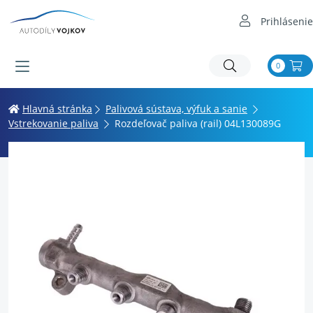
Prihlásenie
0
Hlavná stránka
Palivová sústava, výfuk a sanie
Vstrekovanie paliva
Rozdeľovač paliva (rail) 04L130089G