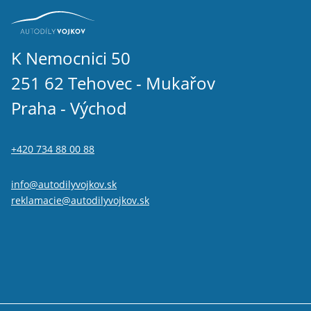
Volkswagen Tiguan II 2016-2024 1.6 TDI
Volkswagen Tiguan II 2016-2024 2.0 TDI
Volkswagen T-roc 1.6 TDI
Volkswagen T-roc 2.0 TDI
K Nemocnici 50
Seat Taraco 2.0 TDi
251 62 Tehovec - Mukařov
Praha - Východ
+420 734 88 00 88
info@autodilyvojkov.sk
reklamacie@autodilyvojkov.sk