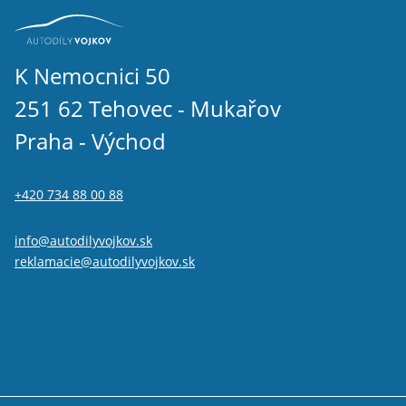
Volkswagen Tiguan II 2016-2024 1.6 TDI
Volkswagen Tiguan II 2016-2024 2.0 TDI
Volkswagen T-roc 1.6 TDI
Volkswagen T-roc 2.0 TDI
K Nemocnici 50
Seat Taraco 2.0 TDi
251 62 Tehovec - Mukařov
Praha - Východ
+420 734 88 00 88
info@autodilyvojkov.sk
reklamacie@autodilyvojkov.sk