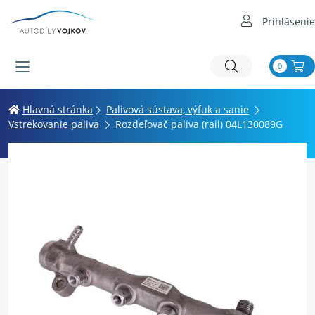
Prihlásenie
0
Hlavná stránka
Palivová sústava, výfuk a sanie
Vstrekovanie paliva
Rozdeľovač paliva (rail) 04L130089G