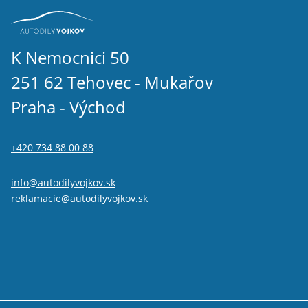
Volkswagen Tiguan II 2016-2024 1.6 TDI
Volkswagen Tiguan II 2016-2024 2.0 TDI
Volkswagen T-roc 1.6 TDI
Volkswagen T-roc 2.0 TDI
K Nemocnici 50
Seat Taraco 2.0 TDi
251 62 Tehovec - Mukařov
Praha - Východ
+420 734 88 00 88
info@autodilyvojkov.sk
reklamacie@autodilyvojkov.sk