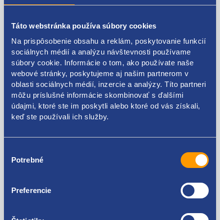
Popis produktu
Táto webstránka používa súbory cookies
Na prispôsobenie obsahu a reklám, poskytovanie funkcií
rozdeľovač paliva (rail)
sociálnych médií a analýzu návštevnosti používame
súbory cookie. Informácie o tom, ako používate naše
pre motory:
1.6TDI 81kW/85kW/88kW, 2.0TDI
webové stránky, poskytujeme aj našim partnerom v
81kW/110kW/140kW
oblasti sociálnych médií, inzercie a analýzy. Títo partneri
môžu príslušné informácie skombinovať s ďalšími
VAG originál: 04L130089G 04L130089E 04L130089H
údajmi, ktoré ste im poskytli alebo ktoré od vás získali,
keď ste používali ich služby.
Výber
Kódy produktov
Potrebné
súhlasu
04L130089G 04L130089E 04L130089H
Preferencie
Použiteľné pre vozidlá