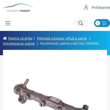
Prihlásenie
0
Hlavná stránka
Palivová sústava, výfuk a sanie
Vstrekovanie paliva
Rozdeľovač paliva (rail) 04L130089G